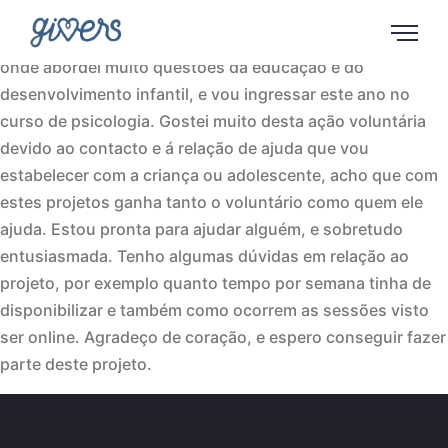
Olá! Eu sou a Sara, tenho 19 anos e sou estudante de
psicologia na FPCEUP. Fiz um ano de ciência da educação,
onde abordei muito questões da educação e do
desenvolvimento infantil, e vou ingressar este ano no
curso de psicologia. Gostei muito desta ação voluntária
devido ao contacto e á relação de ajuda que vou
estabelecer com a criança ou adolescente, acho que com
estes projetos ganha tanto o voluntário como quem ele
ajuda. Estou pronta para ajudar alguém, e sobretudo
entusiasmada. Tenho algumas dúvidas em relação ao
projeto, por exemplo quanto tempo por semana tinha de
disponibilizar e também como ocorrem as sessões visto
ser online. Agradeço de coração, e espero conseguir fazer
parte deste projeto.