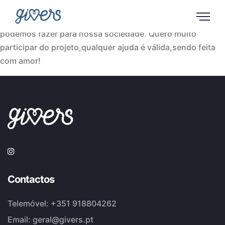
Sempre tive empatia e saber me colocar no lugar do
outro,fazer o bem é uma das melhores coisas que
podemos fazer para nossa sociedade. Quero muito
participar do projeto,qualquer ajuda é válida,sendo feita
com amor!
Contactos
Telemóvel:
+351 918804262
Email:
geral@givers.pt