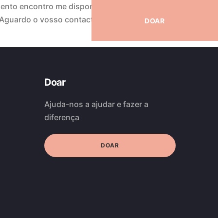
ento encontro me disponível para participar em projetos
 Aguardo o vosso contacto! Muito obrigada, Maria
DOAR
Doar
Ajuda-nos a ajudar e fazer a
diferença
DOAR