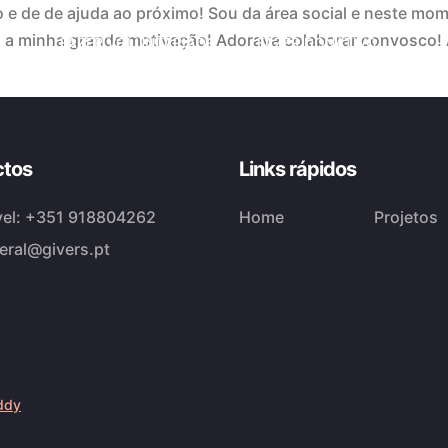
 e de de ajuda ao próximo! Sou da área social e neste mom
ão a minha grande motivação! Adorava colaborar convosco!
FAZER VOLUNTARIADO
FAZER DONATIVO
ctos
Links rápidos
el:
+351 918804262
Home
Projetos
eral@givers.pt
ddy