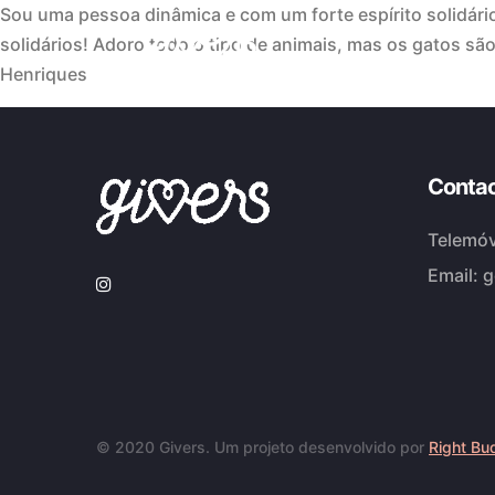
Sou uma pessoa dinâmica e com um forte espírito solidário
solidários! Adoro todo o tipo de animais, mas os gatos s
Henriques
Conta
Telemóv
Email:
g
© 2020 Givers. Um projeto desenvolvido por
Right Bu