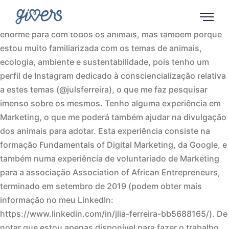
Bom dia, Gostaria imenso de me voluntariar para esta
oportunidade, não só porque tenho uma sensibilidade
enorme para com todos os animais, mas também porque
estou muito familiarizada com os temas de animais,
ecologia, ambiente e sustentabilidade, pois tenho um
perfil de Instagram dedicado à consciencialização relativa
a estes temas (@julsferreira), o que me faz pesquisar
imenso sobre os mesmos. Tenho alguma experiência em
Marketing, o que me poderá também ajudar na divulgação
dos animais para adotar. Esta experiência consiste na
formação Fundamentals of Digital Marketing, da Google, e
também numa experiência de voluntariado de Marketing
para a associação Association of African Entrepreneurs,
terminado em setembro de 2019 (podem obter mais
informação no meu LinkedIn:
https://www.linkedin.com/in/jlia-ferreira-bb5688165/). De
notar que estou apenas disponível para fazer o trabalho