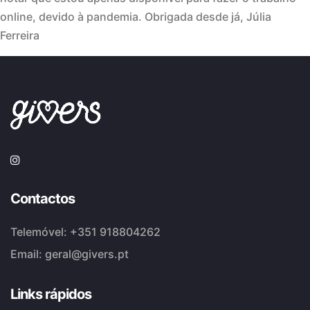
online, devido à pandemia. Obrigada desde já, Júlia
Ferreira
Contactos
Telemóvel:
+351 918804262
Email:
geral@givers.pt
Links rápidos