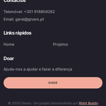
Contactos
Telemóvel:
+351 918804262
Email:
geral@givers.pt
Links rápidos
Home
Projetos
Doar
Ajuda-nos a ajudar e fazer a diferença
DOAR
© 2020 Givers. Um projeto desenvolvido por
Right Buddy