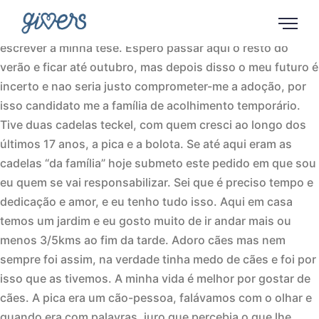
Olá! Sou a Maria e tenho 27 anos, sou de Lisboa mas
estou a viver no campo (Benavente) enquanto acabo de
escrever a minha tese. Espero passar aqui o resto do
verão e ficar até outubro, mas depois disso o meu futuro é
incerto e nao seria justo comprometer-me a adoção, por
isso candidato me a família de acolhimento temporário.
Tive duas cadelas teckel, com quem cresci ao longo dos
últimos 17 anos, a pica e a bolota. Se até aqui eram as
cadelas “da família” hoje submeto este pedido em que sou
eu quem se vai responsabilizar. Sei que é preciso tempo e
dedicação e amor, e eu tenho tudo isso. Aqui em casa
temos um jardim e eu gosto muito de ir andar mais ou
menos 3/5kms ao fim da tarde. Adoro cães mas nem
sempre foi assim, na verdade tinha medo de cães e foi por
isso que as tivemos. A minha vida é melhor por gostar de
cães. A pica era um cão-pessoa, falávamos com o olhar e
quando era com palavras, juro que percebia o que lhe