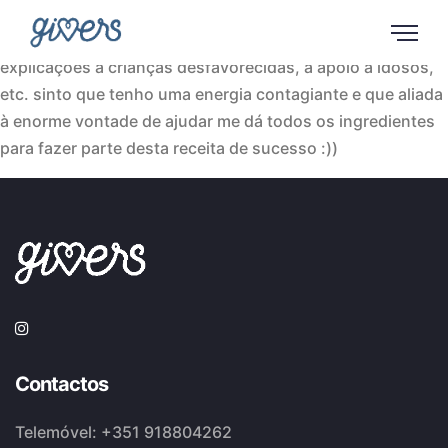
Sou uma pessoa que desde pequenina participo nos mais
diversos tipos de voluntariado, desde o Refood a
explicações a crianças desfavorecidas, a apoio a idosos,
etc. sinto que tenho uma energia contagiante e que aliada
à enorme vontade de ajudar me dá todos os ingredientes
para fazer parte desta receita de sucesso :))
Contactos
Telemóvel:
+351 918804262