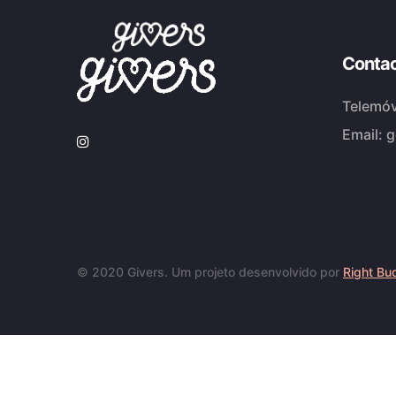
Conta
Telemóv
Email:
g
© 2020 Givers. Um projeto desenvolvido por
Right Bu