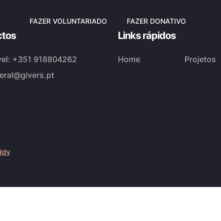
FAZER VOLUNTARIADO
FAZER DONATIVO
ctos
Links rápidos
el:
+351 918804262
Home
Projetos
eral@givers.pt
ddy