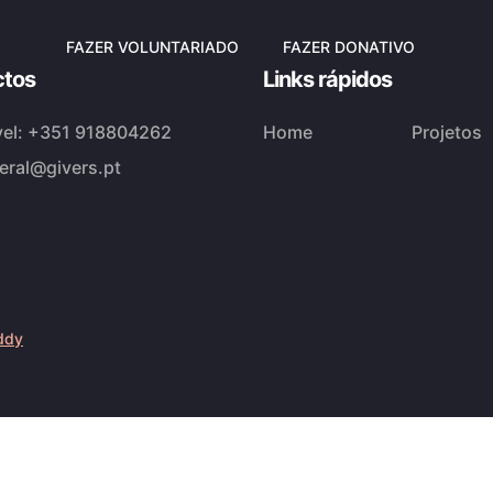
FAZER VOLUNTARIADO
FAZER DONATIVO
ctos
Links rápidos
el:
+351 918804262
Home
Projetos
eral@givers.pt
ddy