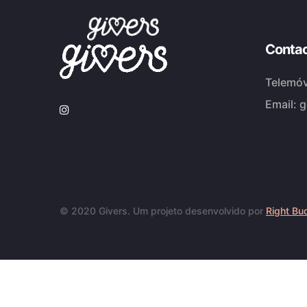
Conta
Telemóv
Email:
g
© 2020 Givers. Um projeto desenvolvido por
Right Bu