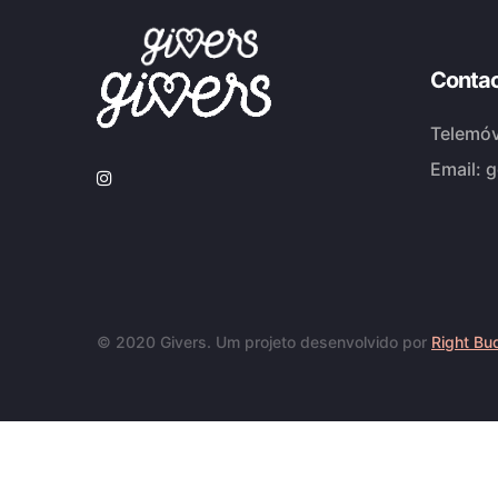
Conta
Telemóv
Email:
g
© 2020 Givers. Um projeto desenvolvido por
Right Bu