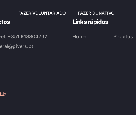
FAZER VOLUNTARIADO
FAZER DONATIVO
ctos
Links rápidos
el:
+351 918804262
Home
Projetos
eral@givers.pt
ddy