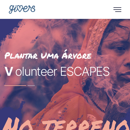
Plantar Uma Árvore
V
olunteer ESCAPES
No terreno